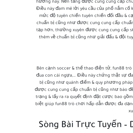
hướng này. Nền tảng được cung cung cấp chuẩn
Điều này đam mê lời yêu cầu của phổ nắm cố k
mức độ tuyên chiến tuyên chiến đối đầu & cạ
chuẩn bị cũng như được cung cung cấp chuẩ
tạp hơn, thường xuyên được cung cung cấp sự 
thêm về chuẩn bị cũng như giải đấu & đội tu
Bên cạnh soccer & thể thao điện tử, fun88 tr
đua con cái ngựa,… Điều này chứng thật sự đ
bị cũng như quánh điểm & quy phương pháp r
được cung cung cấp chuẩn bị cũng như báo đến
trạng & lấy ra ra quyết định đặt cược bao gồ
biệt giúp fun88 trò chơi hấp dẫn được đa dạng
x
Sòng Bài Trực Tuyến – 