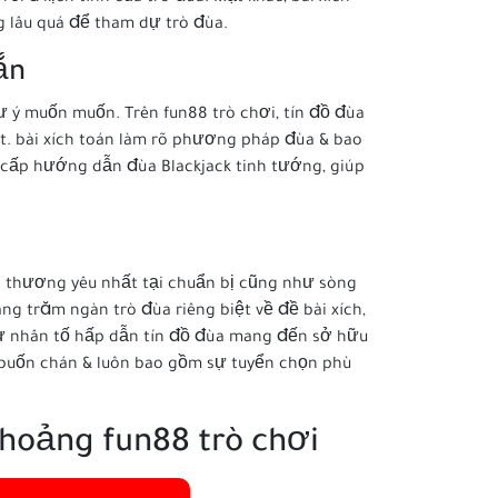
 lâu quá để tham dự trò đùa.
ắn
hư ý muốn muốn. Trên fun88 trò chơi, tín đồ đùa
t. bài xích toán làm rõ phương pháp đùa & bao
 cấp hướng dẫn đùa Blackjack tinh tướng, giúp
 thương yêu nhất tại chuẩn bị cũng như sòng
g trăm ngàn trò đùa riêng biệt về đề bài xích,
ư nhân tố hấp dẫn tín đồ đùa mang đến sở hữu
h buốn chán & luôn bao gồm sự tuyển chọn phù
hoảng fun88 trò chơi
hau-a-16-07-2025