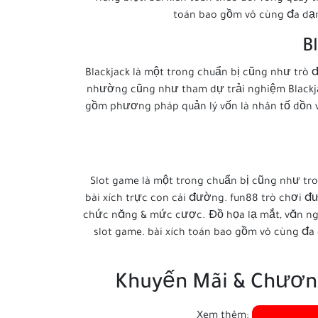
toán bao gồm vô cùng đa dạn
B
Blackjack là một trong chuẩn bị cũng như trò đ
nhường cũng như tham dự trải nghiệm Blackjac
gồm phương pháp quản lý vốn là nhân tố dồn v
Slot game là một trong chuẩn bị cũng như t
bài xích trực con cái đường. fun88 trò chơi đ
chức năng & mức cược. Đồ họa lạ mắt, văn ng
slot game. bài xích toán bao gồm vô cùng đa
Khuyến Mãi & Chương
http:/
Xem thêm: