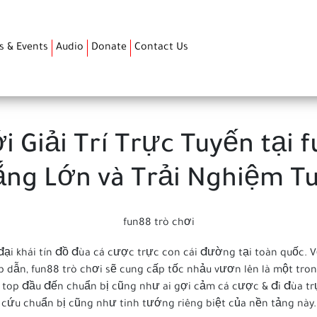
s & Events
Audio
Donate
Contact Us
 Giải Trí Trực Tuyến tại f
ắng Lớn và Trải Nghiệm Tu
fun88 trò chơi
ại khái tín đồ đùa cá cược trực con cái đường tại toàn quốc.
p dẫn, fun88 trò chơi sẽ cung cấp tốc nhảu vươn lên là một tr
p đầu đến chuẩn bị cũng như ai gợi cảm cá cược & đi đùa trực
cứu chuẩn bị cũng như tinh tướng riêng biệt của nền tảng này.