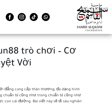
un88 trò chơi – Cơ
yệt Vời
 Với đẳng cung cấp thân thương, đa dạng hình
ong chuẩn bị cũng như trong chuẩn bị cũng như
 con cái đường. Bài viết này sẽ đi sâu nghiên