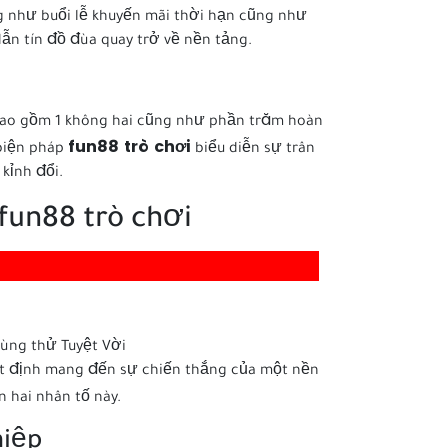
 như buổi lễ khuyến mãi thời hạn cũng như
ẫn tín đồ đùa quay trở về nền tảng.
bao gồm 1 không hai cũng như phần trăm hoàn
fun88 trò chơi
 biện pháp
biểu diễn sự trân
kỉnh đổi.
fun88 trò chơi
s-dv88-name-hanh-trinh-day-thu-vi-29-
ết định mang đến sự chiến thắng của một nền
 hai nhân tố này.
hiệp