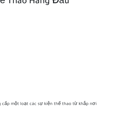
Thể Thao Hàng Đầu
 cấp một loạt các sự kiện thể thao từ khắp nơi