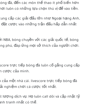
bóng đá, đến các môn thể thao ít phổ biến hơn
ơi luôn có những lựa chọn thú vị để vào tiền.
 cung cấp các giải đấu lớn như Ngoại hạng Anh,
sức đặt cược vào những trận đấu hấp dẫn nhất
i NBA, bóng chuyền với các giải quốc tế, bóng
hong phú, đáp ứng mọi sở thích của người chơi.
vescore trực tiếp bóng đá luôn cố gắng cung cấp
ản cược của mình.
 của một nhà cái. livescore trực tiếp bóng đá
ải nghiệm chơi cá cược tốt nhất.
 lượng dịch vụ. Họ luôn call dõi và cập nhật tỷ
nh tranh nhất có thể.