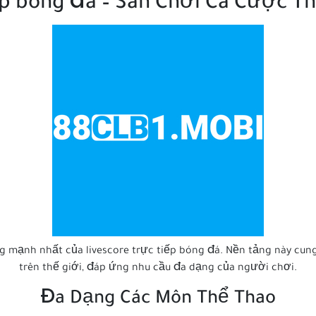
iếp bóng đá – Sân Chơi Cá Cược 
mạnh nhất của livescore trực tiếp bóng đá. Nền tảng này cung
trên thế giới, đáp ứng nhu cầu đa dạng của người chơi.
Đa Dạng Các Môn Thể Thao