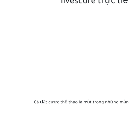
livescore trực t
Cá đặt cược thể thao là một trong những mảng 