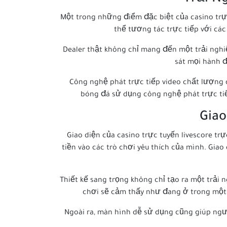
Một trong những điểm đặc biệt của casino trực
thể tương tác trực tiếp với cá
Dealer thật không chỉ mang đến một trải ngh
sát mọi hành đ
Công nghệ phát trực tiếp video chất lượng c
bóng đá sử dụng công nghệ phát trực tiế
Giao
Giao diện của casino trực tuyến livescore t
tiền vào các trò chơi yêu thích của mình. Gia
Thiết kế sang trọng không chỉ tạo ra một trải 
chơi sẽ cảm thấy như đang ở trong một ca
Ngoài ra, màn hình dễ sử dụng cũng giúp người