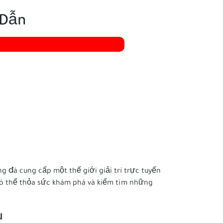
 Dẫn
anh-trinh-ly-thu-59-2025/
g đá cung cấp một thế giới giải trí trực tuyến
có thể thỏa sức khám phá và kiếm tìm những
u