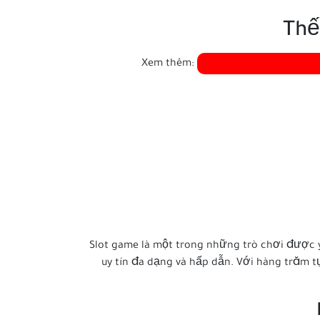
Thế
https://langitne
Xem thêm:
Slot game là một trong những trò chơi được yê
uy tín đa dạng và hấp dẫn. Với hàng trăm 