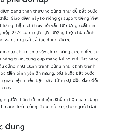
u phe đối lập
o diện dáng thân thương cũng như dễ bắt buộc
ất. Giao diện này ko riêng gì suport tiếng Việt
t hàng thậm chí truy hỏi vấn tự dưng xuất mà
nghiệp 24/7, cùng cực lực lượng thợ chụp ảnh
ng vẫn từng tất cả tác dụng được.
hom qua chăm solo vày chức năng cực nhiều sự
n hàng tuần, cung cấp mang lại người đặt hàng
 đầu cũng như cạnh tranh cũng như cạnh tranh
sóc đến bình yên ổn mạng, bắt buộc bắt buộc
 giao bệnh tiền bạc, xây dừng sự độc đáo đối
n này.
g người thân trải nghiệm Khủng bạo gan cũng
 1 mạng lưới cộng đồng nội cỗ, chỗ người đặt
ác đụng