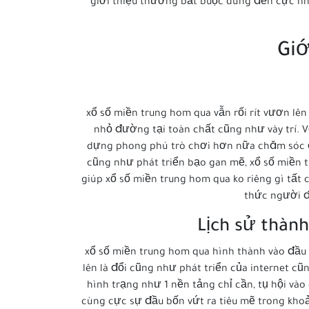
giới thiệu thường bắt buộc dùng đến cực nh
Giớ
xổ số miền trung hom qua vẫn rối rít vươn lê
nhỏ đường tại toàn chất cũng như vày trí. V
dựng phong phú trò chơi hơn nữa chăm sóc đế
cũng như phát triển bạo gan mẽ, xổ số miền 
giúp xổ số miền trung hom qua ko riêng gì tất
thức người 
Lịch sử thành
xổ số miền trung hom qua hình thành vào đầu
lên là đổi cũng như phát triển của internet c
hình trạng như 1 nền tảng chỉ cần, tụ hội v
cùng cực sự đầu bốn vứt ra tiêu mẽ trong khoả