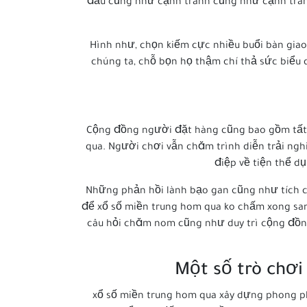
đầu cũng như cạnh tranh cũng như cạnh tranh
Hình như, chọn kiếm cực nhiều buổi bàn giao
chúng ta, chỗ bọn họ thậm chí thả sức biểu
Cộng đồng người đặt hàng cũng bao gồm tất c
qua. Người chơi vẫn chăm trình diễn trải ng
điệp về tiện thể d
Những phản hồi lành bạo gan cũng như tích c
để xổ số miền trung hom qua ko chấm xong san
câu hỏi chăm nom cũng như duy trì cộng đồn
Một số trò chơi
xổ số miền trung hom qua xây dựng phong ph