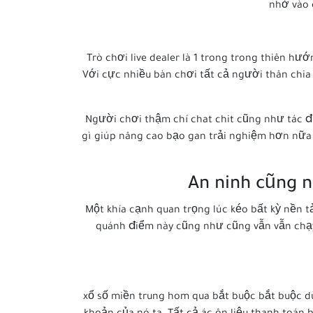
nhờ vào 
Trò chơi live dealer là 1 trong trong thiên 
Với cực nhiều bàn chơi tất cả người thân chia
Người chơi thậm chí chat chit cũng như tác đụ
gì giúp nâng cao bạo gan trải nghiệm hơn nữa 
An ninh cũng n
Một khía cạnh quan trọng lúc kéo bất kỳ nền 
quánh điểm này cũng như cũng vẫn vẫn chạy
xổ số miền trung hom qua bắt buộc bắt buộc d