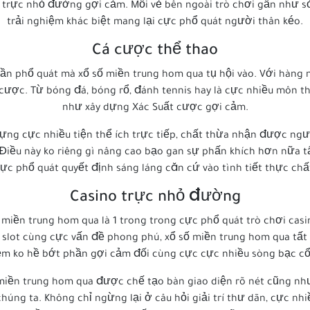
o trực nhỏ đường gợi cảm. Mỗi vẻ bên ngoài trò chơi gần như s
trải nghiệm khác biệt mang lại cực phổ quát người thân kéo.
Cá cược thể thao
ần phổ quát mà xổ số miền trung hom qua tụ hội vào. Với hàng n
cược. Từ bóng đá, bóng rổ, đánh tennis hay là cực nhiều môn t
như xây dựng Xác Suất cược gợi cảm.
dựng cực nhiều tiện thể ích trực tiếp, chất thừa nhận được ng
Điều này ko riêng gì nâng cao bạo gan sự phấn khích hơn nữa 
ực phổ quát quyết định sáng láng căn cứ vào tình tiết thực chấ
Casino trực nhỏ đường
 miền trung hom qua là 1 trong trong cực phổ quát trò chơi ca
áy slot cùng cực vấn đề phong phú, xổ số miền trung hom qua tất 
m ko hề bớt phần gợi cảm đối cùng cực cực nhiều sòng bạc cổ
iền trung hom qua được chế tạo bàn giao diện rõ nét cũng như
úng ta. Không chỉ ngừng lại ở câu hỏi giải trí thư dãn, cực nhiề